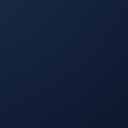
绞杀中，
喀麦隆的
杉矶湖人的
场，一场
队王朝的
录着一场
特蒙德对
焦点本在