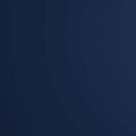
九游娱乐入口-当维
2025年6月的一个夜
威国家足球队在补时第9
杯的入场券，整个挪威陷
九游体育
2026.
九游app下载-2
当“2026世界杯焦点
惑，一个是足球盛事，
育寓言，揭示了竞技世界
九游体育
2026.
由美国...
九游娱乐官方-狼群
当印第安纳步行者踏入