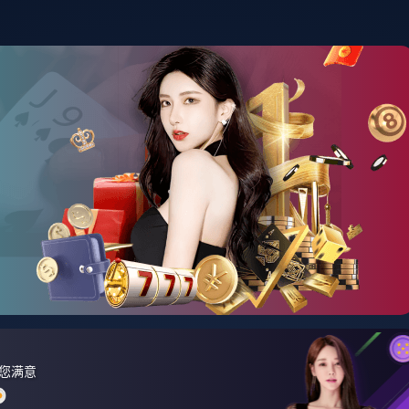
化体育
球员动态
体坛热度榜
胜时刻的独舞者，恩比德爆发之夜，奇才如何从鹈鹕手中夺走胜利
些夜晚注定属于一个人，当乔尔·恩比德踏上球场，整个比赛的气息都会改
对决中，恩比德不仅爆发了，更是以一种近乎艺术的方式，将比赛变成了
在决胜局中带走了胜利。 第一节：风暴前的宁静 比赛开始前，鹈德·威廉
03.25
218浏览
0
焦点之战，奇才血拼老鹰，宿命对决中的新生机
何重塑东部格局？ 当华盛顿奇才与亚特兰大老鹰在赛季最关键的一夜相遇
，这是两支球队整个赛季轨迹的交叉点，是季后赛席位的直接争夺，更是
烈碰撞。 第一节：宿敌的现代篇章 奇才与老鹰的对抗渊源,可以追溯到上
03.24
199浏览
0
空的竞技传奇，当阿尔及利亚足球的坚韧照亮李刚仁的决胜时刻