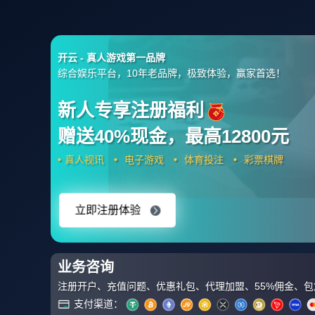
2026年3月 第3页
首页
地方频道
文
九游娱乐网站-决
在NBA的舞台上，有
才对阵鹈鹕的这场关键
的展示,最终带领奇才
九游体育
2026.
登·英格拉姆的...
九游娱乐官方-年度
奇才与老鹰的血战，如
不是一场普通的常规赛
哲学在硬木地板上的激
九游体育
2026.
代的季后赛...
九游中国-跨越时