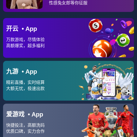
142
2026-06-02
九游app下载-橙衣之殇，2026世界杯G组生死战，秘鲁绝地反击险胜荷兰，奥斯梅恩闪耀全场，门神一战封神
131
2026-06-02