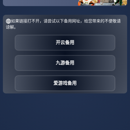
九游体育直播-沙漠之狐的逆袭，2026世界杯预演，伊拉克钢铁防线绞杀阿联酋，德布劳内孤胆救主
153
2026-06-02
九游娱乐网页-2026世界杯B组关键战，丹麦横扫芬兰，迪亚斯带队取胜
150
2026-06-01