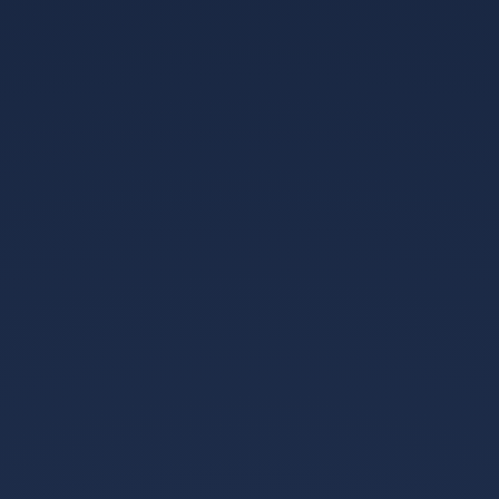
九游娱乐官方-一剑封喉的蓝橙色记忆，2026世界杯巅峰对决，久保建英致命一
击送荷兰回家
九游娱乐app下载-绝地反击，2026世界杯H组强强对话，瑞典逆转哥斯达黎
加，久保建英独造两球闪耀全场