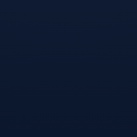
九游娱乐首页-世界网球队逆转德国网球队，克耶高
斯绝境逆转的简单介绍
2025-10-07
九游中国-美国横扫克罗地亚，迪马利亚统治全场
2025-10-06
九游娱乐网页-关于DRX2力克IG，Scout绝境逆转的
信息
2025-10-07
热评文章
九游娱乐官方网站-进攻防守完美配合，助球队实现
连胜
2025-11-21
九游app下载-世界杯之夜，布克成为胜负手
2026-01-07
九游娱乐首页-波斯铁骑鏖战蓝鹰，阿坎吉火热状态