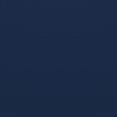
九游VIP-节奏大师布罗佐维奇主宰生死局，美国队险胜厄瓜多尔抢占世界杯头名
九游中国-蓝衣军团的宿命之夏，维尼修斯异色之光，伊拉克在2026世界杯A组
的悲壮突围
发表评论