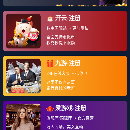
上半场：葡萄牙的掌控与智利的
困境
比赛伊始，葡萄牙凭借其标志性的流畅传控迅速占据主动，第28分
钟，伯纳多·席尔瓦在禁区边缘的一记精巧搓射，皮球划出优雅弧线
坠入网窝，十五分钟后，若塔头球破门，将比分扩大为2-0，智利队
显得步履沉重，进攻端缺乏锐度，防守端则频频被葡萄牙犀利的小
组配合撕开缺口，看台上的主场球迷陷入沉寂,空气中弥漫着不安。
中场休息时，智利主帅在更衣室并未进行激进指责，而是冷静地调
整战术板：“我们需要加快纵向传递的速度，利用边路宽度，并且增
加无球跑动，相信我们的体系，也相信彼此。”
转折点：卡拉斯科的魔法时刻