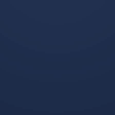
一答案
九游app下载-那一夜，巴雷拉让北欧与东亚的碰撞有了唯一的名字
发表评论
提交评论
最新文章