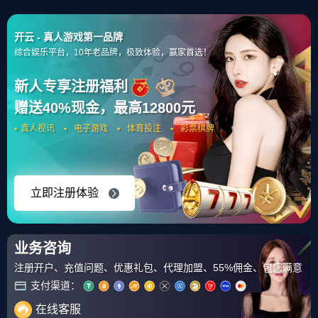
九游娱乐网站-智利翻盘葡萄牙，卡拉斯科惊艳
四座，一场逆转与个人英雄主义的完美交响
九游体育
文化体育
2026-03-29
239浏览
0
《逆转狂澜，一剑封喉：卡拉斯科惊艳四座助智利翻盘葡萄牙的战
术与精神双重奏》
当终场哨声响起，记分牌定格在“智利3-2葡萄牙”，圣地亚哥国家体
育场爆发出地动山摇的欢呼，这不仅仅是一场国际友谊赛的胜利，
更是一次战术韧性、团队信念与个人才华的完美融合，在这场充满
戏剧性的对决中，智利队完成了看似不可能的翻盘，而扬尼克·卡拉
斯科——这位身披红白战袍的边路魔术师——用一场大师级表演，
真正做到了“惊艳四座”。