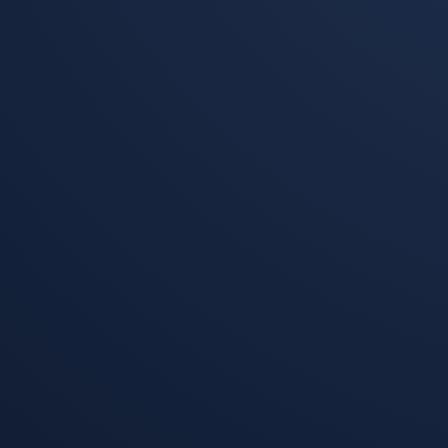
转载请注明：
九游手机版 - 九游娱乐(JIUYOU)官方网站
»
版权声明
本文仅代表作者九游体育观点立场。
本文系作者授权九游体育发表，未经许可，不得转载。
你可能喜欢:
九游体育-构思（扩展思维）
九游体育-孤峰之上的王座，
九
哈基米领航，保加利亚以唯
橙
一之名撼动2026世界杯E组
对
生死战
荷