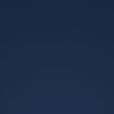
黄金一代”到新老交替，他们始终坚守着“节奏至上、防守为先”的哲学，这
战术——全场20次助攻，5人得分上双，三分命中率超过四成。
系统，末节最后3分钟，当喀麦隆试图用紧逼迫近分差时，伊朗后卫用一记
的幸福”，正是伊朗篮球最恐怖的武器。
场抢七胜利的意义远超比赛本身，它证明了：在绝对的天赋面前，严密的
而泣，当哈达迪高举双臂向观众致意，我们看到的不仅是一场胜利，更是