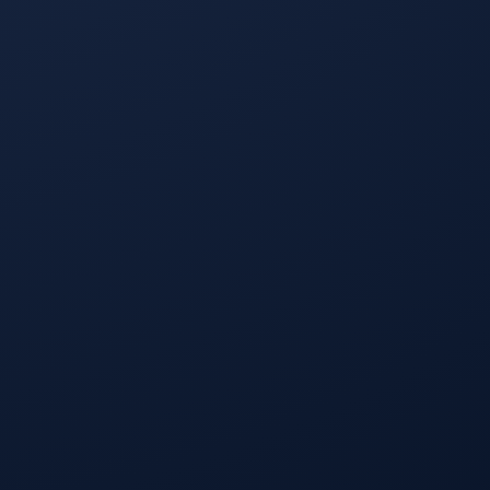
宿命之
，伊
的悲