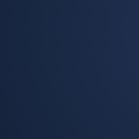
对于喀麦隆而言,这是成长的代价；对于伊朗而言，这是
对是最相信彼此的那支队伍。”