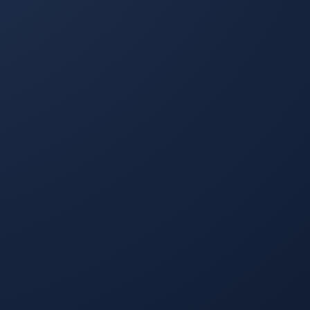
九游娱乐app下载-包含佛罗
喀麦隆
伦萨后防连续失守，需调整
战术的词条
2025-11-21
九游app下载-跨界征服，切
尔西铁血晋级映照NBA季后
赛布鲁诺的王者时刻
2026-01-07
标签列表
动巴尔
铸就
关键战