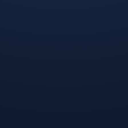
游游戏-极光与桑巴的碰
九游VIP-节奏大师布罗佐维
九游中国-蓝衣军团的
，加维用一粒进球，改写
奇主宰生死局，美国队险胜
夏，维尼修斯异色之光
世界杯头名之争的冰与火
厄瓜多尔抢占世界杯头名
拉克在2026世界杯A组
歌
壮突围