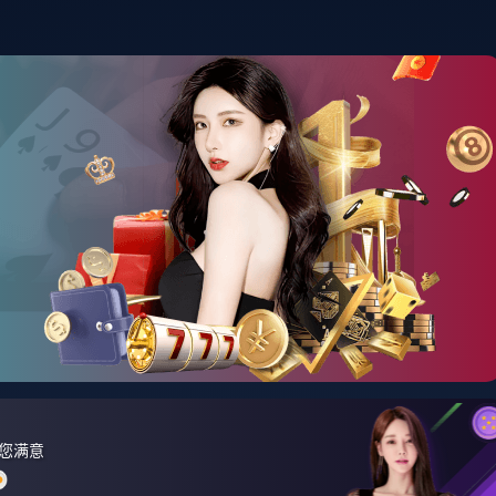
七焦点战，伊朗男篮以铁血攻防稳稳拿下喀麦隆
化体育
球员动态
体坛热度榜
210浏览
0
极博弈，喀麦隆拥有NBA级别的锋线冲击力，西埃、阿弗阿等人擅长的乱
他们用最“波斯”的方式回应：每一次进攻都经过至少两次掩护，每一次防
7次，在抢七这种高压环境下，失误就是送给对手的“催命符”，伊朗控卫
是百米冲刺，是马拉松。”
轻的内线群，他全场拿下22分15篮板3盖帽，更在第三节喀麦隆反扑时连
是他在场上的“指挥家”属性——每一次防守落位、每一次高位策应，都让
麦隆的突破，用精准的轮转防守掐断内外连线，喀麦隆核心控卫阿费莱赛后
在我们的传球路线上，他们像一台精密运转的机器，而我们只是七拼八凑的