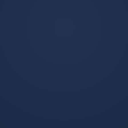
信念的胜利，正如伊朗主帅在发布会上所说：“我们不是最有天赋的球队，