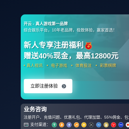
九游APP-绝境封神，季后赛抢
首页
地方频道
文
九游体育
地方频道
2026-04-29
生死局前，谁更配得上“稳”字诀？
抢七大战,从来不只是技战术的较量，更是心理与意志的终
法，一度让伊朗在首节陷入被动，但伊朗人没有慌乱——
禁区与三分线的平衡点。
数据不会说谎：伊朗全场仅出现9次失误，而喀麦隆高达1
赛后说：“我们在更衣室里就约定，谁先急谁就输，篮球不
哈达迪不老，伊朗体系长青
38岁的哈达迪,依然是伊朗攻防的定海神针，面对喀麦隆年
用一记背身转身勾手浇灭对手气焰，但比数据更可怕的，
攻如水银泻地。
更值得称道的是伊朗的团队防守,他们用区域联防限制喀
言：“我们想用速度撕开防线，但伊朗人总是提前一步站