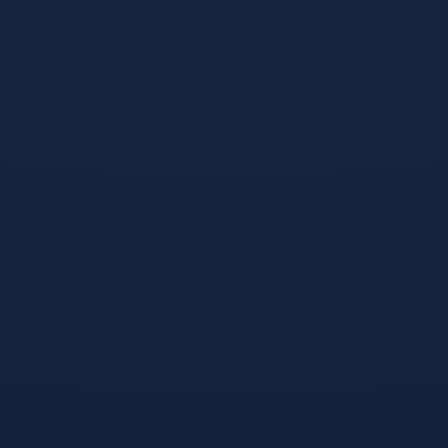
的悲壮突围
发表评论
提交评论
最新文章
九游VIP-当命运写下时间的注脚，库尔图瓦的指
尖，为何让2026重现1994的幽灵
2026-08-09