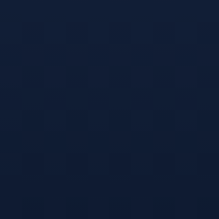
骑压境，莱万神锋逆天改命—波兰血色逆转全记录
2026-08-07
九游体育-节奏为王，当加勒比飓风撕碎北欧冰原，
卢卡库用唯一定义2026的夜晚
2026-08-07
九游官网-当巨人不再沉睡，2026世界杯D组，墨西
哥的烈火、捷克的断矛，与库尔图瓦那场孤独的抵
抗
2026-08-06
九游娱乐官方网站-很有戏剧性。我们先把思维的火
花点燃，提炼出最能抓住眼球的标题，然后为你烹
制一篇充满现场感与战术分析的文章
2026-08-06
热门文章
九游体育直播-穆里尼奥：我有我的原则不想改变风
格适应别人
2025-10-05
九游体育-利物浦主帅克洛普：我们自信能挑战曼城