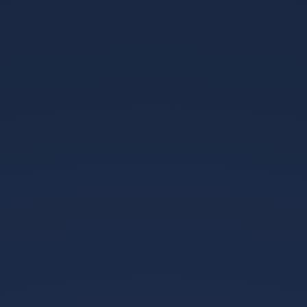
正如赛后匈牙利球迷在看台上举起的那条横幅所写：“不是所有的星
星都出生在这片土地，但当它愿意为这片天空燃烧时，它就是我们
的。”
范戴克，那颗唯一的孤星，照亮了布达佩斯的夜空，也照亮了匈牙
利足球的未来，而这场比赛,不过是属于他的传奇序章。
版权声明
本文仅代表作者九游体育观点立场。
本文系作者授权九游体育发表，未经许可，不得转载。
你可能喜欢: