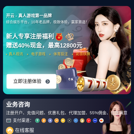
九游娱乐网站-浙江风暴席卷雷霆，王哲林统治
级表现诠释本土力量
九游体育
球员动态
2026-04-21
187浏览
0
昨晚的CBA赛场,一场看似实力悬殊的对决却演变为技术与意志的教
科书式展示，浙江稠州金租男篮以
112比89
的压倒性比分击败广州龙
狮（绰号“雷霆”），将连胜纪录扩大到八场，而比胜利更令人振奋
的，是内线核心
王哲林
打出的赛季至今最具统治力的一战。
战术碾压：浙江的“精密机器”如
何拆解雷霆
比赛从一开始就进入了浙江队的节奏,主教练王世龙部署的
高强度全
场紧逼
，让以快速反击见长的广州队首节便出现7次失误，浙江队抓
住每一次转换机会，吴前、程帅澎的外线火炮连续发威，首节就建
立起
15分的领先优势
。
数据揭示出这场“碾压”的全面性：