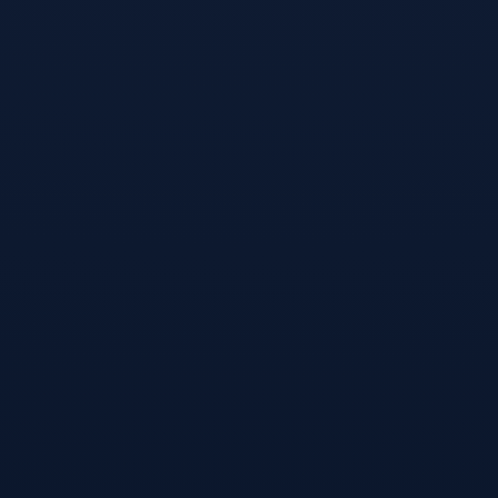
热门文章
九游体育直播-穆里尼奥：我有我的原则不想改变风
格适应别人
2025-10-05
九游体育-利物浦主帅克洛普：我们自信能挑战曼城
夺冠的简单介绍
2025-10-05
九游体育平台-欧洲网球队血洗世界网球队，纳达尔
统治全场的简单介绍
2025-10-07
九游娱乐首页-世界网球队逆转德国网球队，克耶高
斯绝境逆转的简单介绍
2025-10-07
九游中国-美国横扫克罗地亚，迪马利亚统治全场
2025-10-06