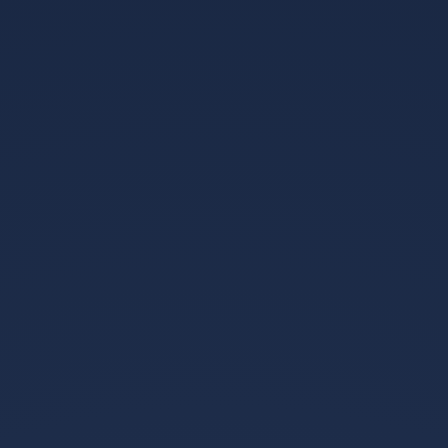
被质疑“软”的中锋，如今正用一场场扎实的表现，重新定义自己的职
业生涯。
浙江队的风暴还在继续,而王哲林的高光，也许只是这个精彩赛季的
序章。
版权声明
本文仅代表作者九游体育观点立场。
本文系作者授权九游体育发表，未经许可，不得转载。
你可能喜欢: