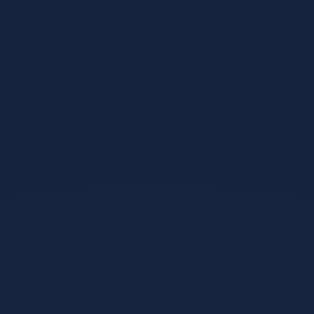
本赛季浙江队多项数据联盟领先：
进攻效率
联盟第二
防守效率
联盟第三
场均助攻
联盟第一
这种均衡性让他们在面对不同风格的对手时都能找到解决方案,昨晚
对阵广州，就是利用内线优势和外线投射的完美结合。
启示：本土核心的价值
在CBA外援主导得分榜的当下,王哲林的爆发具有特殊意义，它证明
了一支以
本土球员为核心构建
的球队，同样可以打出顶级竞争力。
中国男篮主帅乔尔杰维奇也在现场观战,看到王哲林这样的表现，无
疑为国家队的内线选择增添了信心，在国际赛场，我们需要的正是
这种能在高强度对抗下保持技术稳定性的球员。