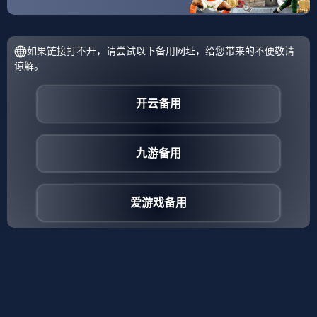
路
本赛季初,王哲林的状态曾引发担忧，去年国际赛场的低迷表现似乎
仍在延续，移动速度、投篮选择都受到质疑，但最近一个月，他悄
然完成了蜕变。
技术层面的改进显而易见
：
中远距离投射更稳定
，本赛季三分命中率提升至35%
高位策应能力增强
，场均助攻创生涯新高
防守选位更聪明
，减少不必要的犯规
浙江队教练王世龙评价道：“大王（王哲林）最让我欣赏的是他的职
业态度，加练投篮、研究录像、主动加练力量，他用自己的方式回
应质疑。”
浙江队的冠军相：不只是王哲林
尽管王哲林的表现堪称完美,但浙江队的强大在于
体系的成熟
，吴前
的无球跑动、程帅澎的防守韧性、刘泽一的空切意识，构成了CBA
最流畅的进攻体系之一。