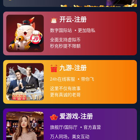
篮板球对比
：浙江52比38，其中进攻篮板18比7
助攻数
：浙江28次，广州仅14次
快攻得分
：浙江24分，广州9分
“我们像被装进了他们设计的程序里，”广州队主帅郭士强赛后坦
言，“每个轮转都被预判，每次突破都会遇到协防。”