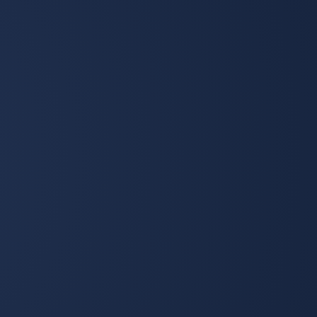
九游娱乐网页-关于DRX2力
，把舞
克IG，Scout绝境逆转的信
息
2025-10-07
热评文章
他抓下防
九游娱乐官方网站-进攻防
守完美配合，助球队实现连
伦就会用
胜
2025-11-21
九游app下载-世界杯之夜，
小贾伦靠
布克成为胜负手
2026-01-07
九游娱乐首页-波斯铁骑鏖
战蓝鹰，阿坎吉火热状态改
写欧战格局
2026-03-19
扮演着一
九游娱乐网页-孤峰独照，
哈兰德一人改写G组秩序，
谁都能
日本完胜秘鲁背后的节奏独
2026-07-18
裁者