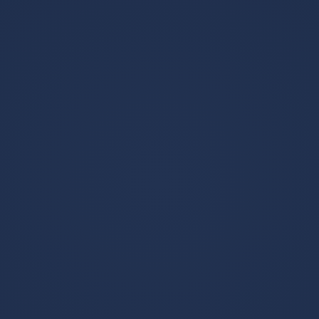
九游娱乐官方-命运的回响，当2026重演历史，塞尔维亚以铁血默契碾压英格
兰，卢卡库的王者宣言
九游游戏-利剑出鞘，高卢折戟！维尼修斯舞动潘帕斯草原，哥伦比亚揭幕战掀
翻法国