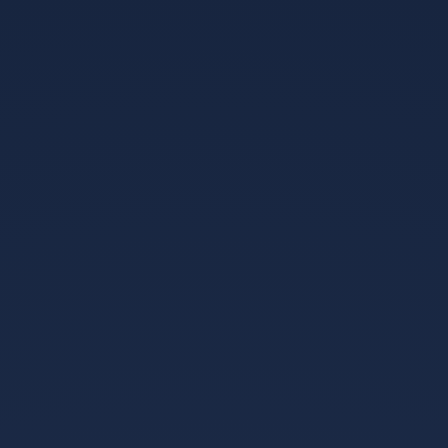
侠已经拥有了那枚能够瞬间引爆战场的“核按钮”。
当对手还在纠结
于如何防守东契奇的单打时，独行侠已经用一波流告诉他们：比
赛，在你们还没反应过来时，就已经结束了，这正是伟大球队在“关
键战”中,最可怕的专属气质。
版权声明
本文仅代表作者九游体育观点立场。
本文系作者授权九游体育发表，未经许可，不得转载。
你可能喜欢: