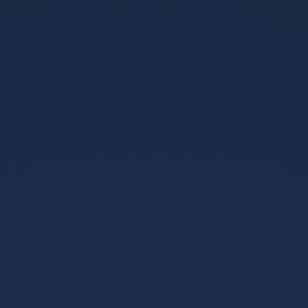
九游体育官方入口-哈兰德之影与非洲雄鹰的利爪，当内马尔在利雅得的风暴
眼，用一记不可能的传球撕裂英格兰的铁幕
九游娱乐-蓝衣军团的中场咏叹调，当莫德里奇在布达佩斯之夜，用节奏为2026
写下唯一注解