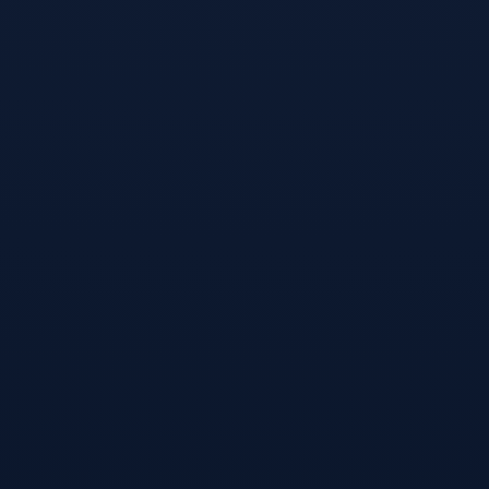
九游体育平台-欧洲网球队血洗世界网球队，纳达尔
统治全场的简单介绍
2025-10-07
九游娱乐首页-世界网球队逆转德国网球队，克耶高
斯绝境逆转的简单介绍
2025-10-07
九游中国-美国横扫克罗地亚，迪马利亚统治全场
2025-10-06
九游娱乐网页-关于DRX2力克IG，Scout绝境逆转的
信息
2025-10-07
热评文章
九游娱乐官方网站-进攻防守完美配合，助球队实现
连胜
2025-11-21
九游app下载-世界杯之夜，布克成为胜负手