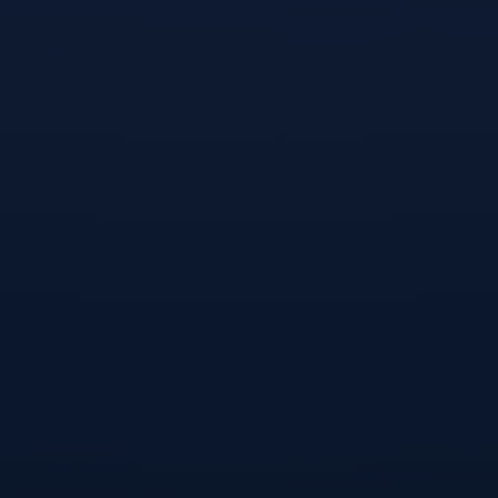
统治全场的简单介绍
2025-10-07
九游娱乐首页-世界网球队逆转德国网球队，克耶高
斯绝境逆转的简单介绍
2025-10-07
九游中国-美国横扫克罗地亚，迪马利亚统治全场
2025-10-06
九游娱乐网页-关于DRX2力克IG，Scout绝境逆转的
信息
2025-10-07
热评文章
九游娱乐官方网站-进攻防守完美配合，助球队实现
连胜
2025-11-21
九游app下载-世界杯之夜，布克成为胜负手