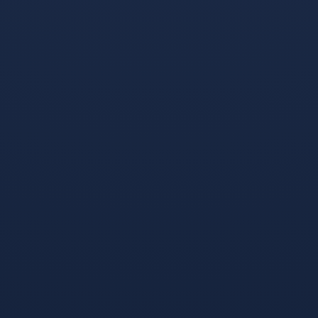
提交评论
最新文章
九游体育-节奏为王，当加勒比飓风撕碎北欧冰原，
卢卡库用唯一定义2026的夜晚
2026-08-07
九游官网-当巨人不再沉睡，2026世界杯D组，墨西
哥的烈火、捷克的断矛，与库尔图瓦那场孤独的抵