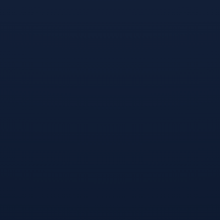
2026-08-04
九游娱乐入口-当加勒比海啸吞没阿特拉斯雄狮，莫
德里奇导演的唯一之战
2026-08-04
九游官网-橙衣军团的战术交响，当京多安成为荷兰
的节拍器，2026世界杯A组的颠覆之夜
2026-08-04
热门文章
九游体育直播-穆里尼奥：我有我的原则不想改变风
格适应别人
2025-10-05
九游体育-利物浦主帅克洛普：我们自信能挑战曼城
夺冠的简单介绍
2025-10-05
九游体育平台-欧洲网球队血洗世界网球队，纳达尔