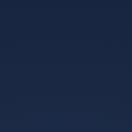
这场比赛之所以成为“唯一性”的展示，在于它揭示了赛车运动的本
质：技术、人、策略和时机的不可重复的组合。
阿斯顿马丁技术总监丹·法洛斯指出：“今天我们看到的是马克斯与我
们的赛车之间产生的特殊协同效应，这种效应无法简单地通过数据
复制，因为它包含了太多无形的因素——车手的信心、对赛车行为
的直觉理解、以及在压力下做出正确决策的能力。”
维斯塔潘本人则更加简洁地总结：“有些日子，一切都会完美地结合
在一起，今天就是这样的日子，赛车回应我的每一个输入，我能预
感到它的每一个反应，这种体验是唯一的，无法保证下次还能完全
复制。”
唯一性在赛车运动中的价值
在这个数据驱动、技术高度标准化的时代，维斯塔潘驾驶阿斯顿马
丁碾压红牛二队的表现提醒我们赛车运动的核心魅力：唯一性，无
论技术如何进步，数据分析如何深入，最终决定比赛结果的仍然是
那些不可量化、不可完全复制的因素——车手与赛车之间独特的化
学反应，关键时刻的直觉决策，以及在压力下执行完美驾驶的能
力。